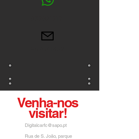
937921717
967641452
Venha-nos
visitar!
Digitalcarfc@sapo.pt
Rua de S. João, parque