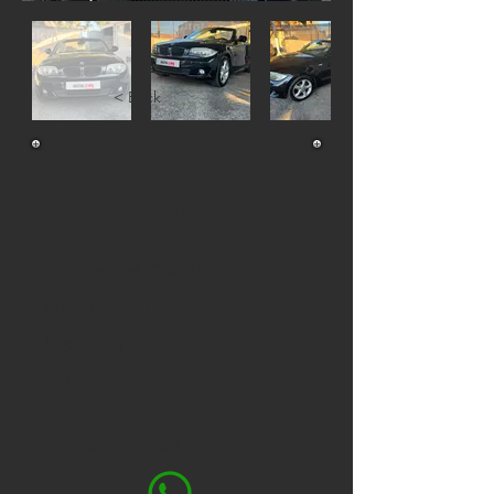
< Back
BMW
118 i Cabrio
Gasolina
Combustivel:
126000
Kms:
Preço:
14.380
€
2011
Ano:
Preto
Cor:
Quer saber mais?