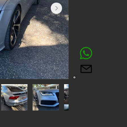
302000
Kms:
19.500
€
Preço:
Quer sa
937921