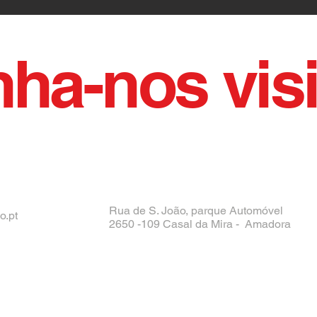
ha-nos visi
Rua de S. João, parque Automóvel
o.pt
2650 -109 Casal da Mira - Amadora