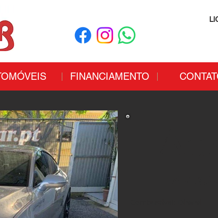
LI
TOMÓVEIS
FINANCIAMENTO
CONTAT
Au
A7 3.0
Diesel
Combustivel: