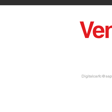
Ven
Digitalcarfc@sap