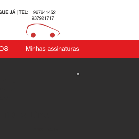
GUE JÁ | TEL:
967641452
937921717
OS
Minhas assinaturas
di
 TDI S Line
Ano:
2013