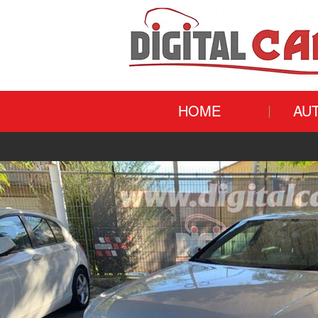
HOME
AU
< Back