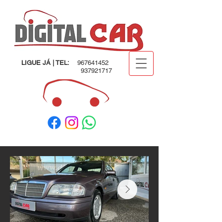
LIGUE JÁ | TEL:
967641452
937921717